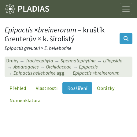
Epipactis
×
breinerorum
– kruštík
Greuterův × k. širolistý
Epipactis greuteri × E. helleborine
Druhy
Tracheophyta
Spermatophytina
Liliopsida
Asparagales
Orchidaceae
Epipactis
Epipactis helleborine
agg.
Epipactis
×
breinerorum
Přehled
Vlastnosti
Rozšíření
Obrázky
Nomenklatura