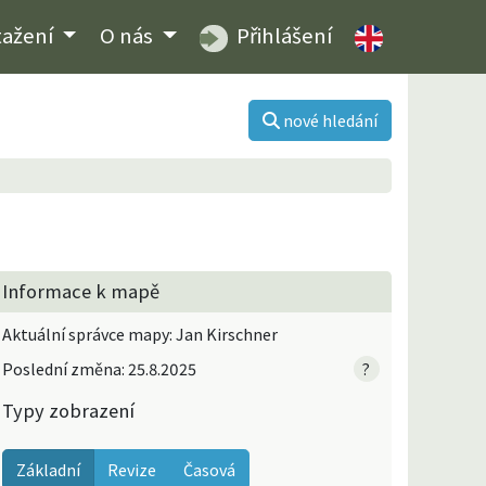
tažení
O nás
Přihlášení
nové hledání
Informace k mapě
Aktuální správce mapy: Jan Kirschner
Poslední změna: 25.8.2025
?
Typy zobrazení
Základní
Revize
Časová