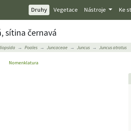
Druhy
Vegetace
Nástroje
Ke s
, sítina černavá
iliopsida
Poales
Juncaceae
Juncus
Juncus atratus
Nomenklatura