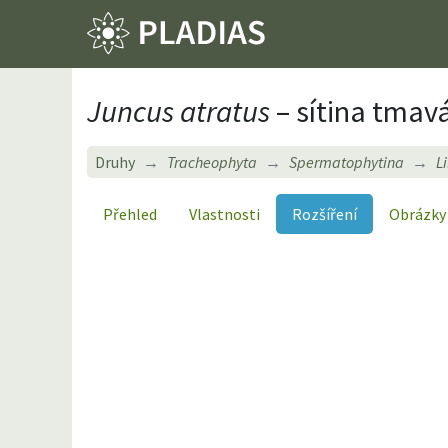
Juncus atratus
– sítina tmavá
Druhy
Tracheophyta
Spermatophytina
L
Přehled
Vlastnosti
Rozšíření
Obrázky