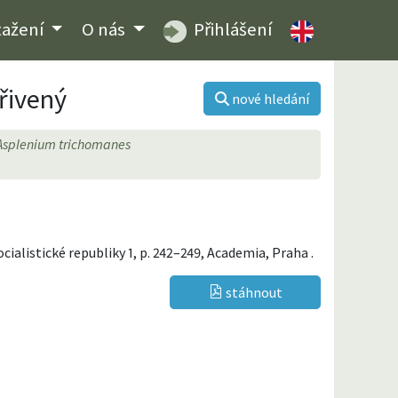
tažení
O nás
Přihlášení
řivený
nové hledání
Asplenium trichomanes
socialistické republiky 1, p. 242–249, Academia, Praha .
stáhnout