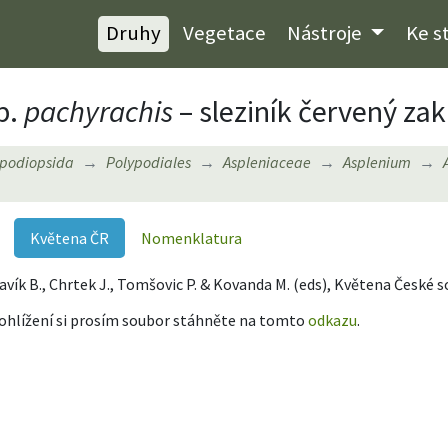
Druhy
Vegetace
Nástroje
Ke s
p.
pachyrachis
– sleziník červený zak
ypodiopsida
Polypodiales
Aspleniaceae
Asplenium
Květena ČR
Nomenklatura
, Slavík B., Chrtek J., Tomšovic P. & Kovanda M. (eds), Květena České 
rohlížení si prosím soubor stáhněte na tomto
odkazu
.