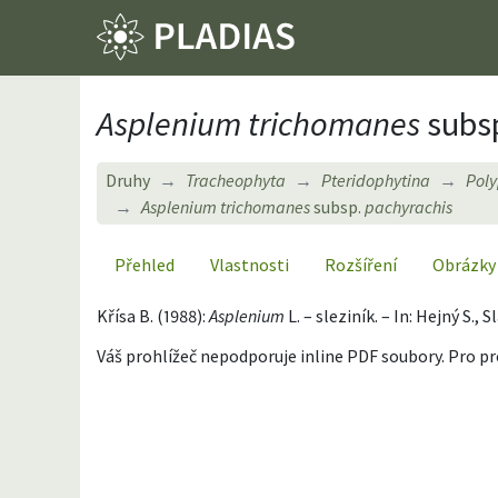
Asplenium trichomanes
subs
Druhy
Tracheophyta
Pteridophytina
Pol
Asplenium trichomanes
subsp.
pachyrachis
Přehled
Vlastnosti
Rozšíření
Obrázky
Křísa B. (1988):
Asplenium
L. – sleziník. – In: Hejný S.
Váš prohlížeč nepodporuje inline PDF soubory. Pro p