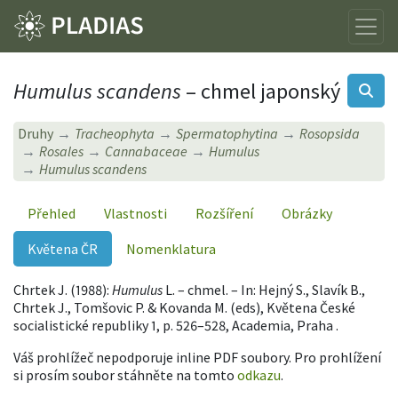
Humulus scandens
– chmel japonský
Druhy
Tracheophyta
Spermatophytina
Rosopsida
Rosales
Cannabaceae
Humulus
Humulus scandens
Přehled
Vlastnosti
Rozšíření
Obrázky
Květena ČR
Nomenklatura
Chrtek J. (1988):
Humulus
L. – chmel. – In: Hejný S., Slavík B.,
Chrtek J., Tomšovic P. & Kovanda M. (eds), Květena České
socialistické republiky 1, p. 526–528, Academia, Praha .
Váš prohlížeč nepodporuje inline PDF soubory. Pro prohlížení
si prosím soubor stáhněte na tomto
odkazu
.