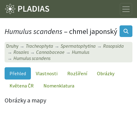
Humulus scandens
– chmel japonský
Druhy
Tracheophyta
Spermatophytina
Rosopsida
Rosales
Cannabaceae
Humulus
Humulus scandens
Přehled
Vlastnosti
Rozšíření
Obrázky
Květena ČR
Nomenklatura
Obrázky a mapy