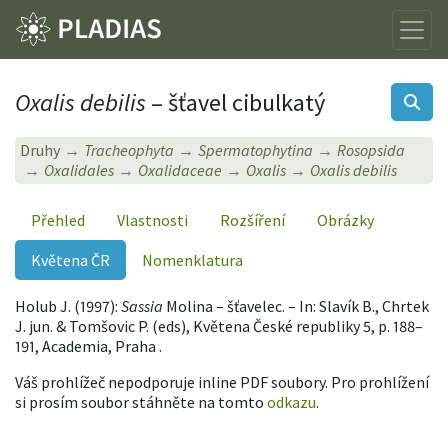
Oxalis debilis
– šťavel cibulkatý
Druhy
Tracheophyta
Spermatophytina
Rosopsida
Oxalidales
Oxalidaceae
Oxalis
Oxalis debilis
Přehled
Vlastnosti
Rozšíření
Obrázky
Květena ČR
Nomenklatura
Holub J. (1997):
Sassia
Molina – šťavelec. – In: Slavík B., Chrtek
J. jun. & Tomšovic P. (eds), Květena České republiky 5, p. 188–
191, Academia, Praha .
Váš prohlížeč nepodporuje inline PDF soubory. Pro prohlížení
si prosím soubor stáhněte na tomto
odkazu
.