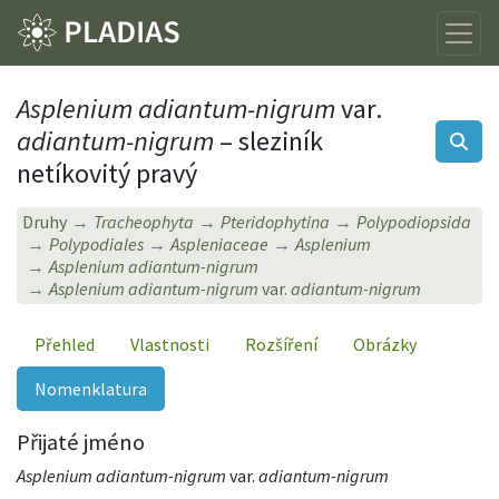
Asplenium adiantum-nigrum
var.
adiantum-nigrum
– sleziník
netíkovitý pravý
Druhy
Tracheophyta
Pteridophytina
Polypodiopsida
Polypodiales
Aspleniaceae
Asplenium
Asplenium adiantum-nigrum
Asplenium adiantum-nigrum
var.
adiantum-nigrum
Přehled
Vlastnosti
Rozšíření
Obrázky
Nomenklatura
Přijaté jméno
Asplenium adiantum-nigrum
var.
adiantum-nigrum