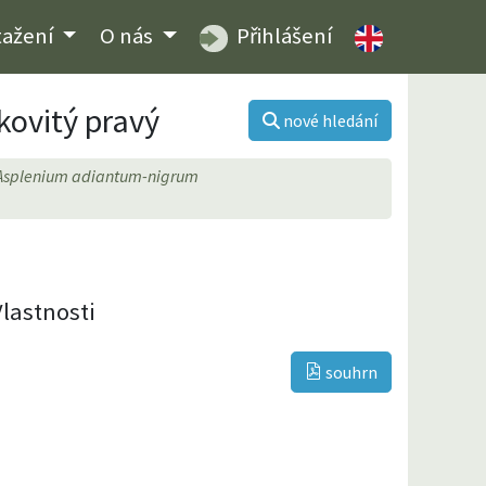
tažení
O nás
Přihlášení
íkovitý pravý
nové hledání
Asplenium adiantum-nigrum
Vlastnosti
souhrn