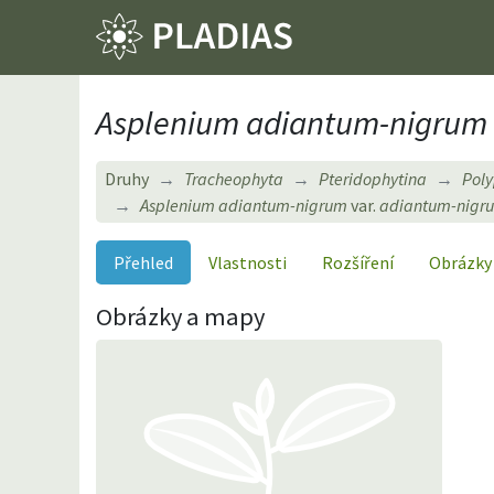
Asplenium adiantum-nigrum
Druhy
Tracheophyta
Pteridophytina
Pol
Asplenium adiantum-nigrum
var.
adiantum-nigr
Přehled
Vlastnosti
Rozšíření
Obrázky
Obrázky a mapy