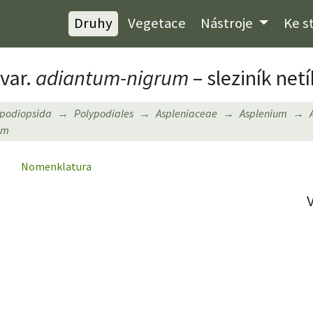
Druhy
Vegetace
Nástroje
Ke s
var.
adiantum-nigrum
– sleziník net
ypodiopsida
Polypodiales
Aspleniaceae
Asplenium
um
Nomenklatura