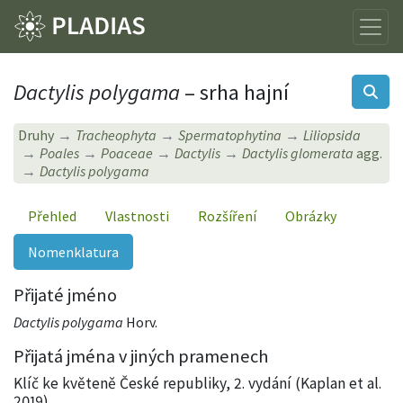
Dactylis polygama
– srha hajní
Druhy
Tracheophyta
Spermatophytina
Liliopsida
Poales
Poaceae
Dactylis
Dactylis glomerata
agg.
Dactylis polygama
Přehled
Vlastnosti
Rozšíření
Obrázky
Nomenklatura
Přijaté jméno
Dactylis polygama
Horv.
Přijatá jména v jiných pramenech
Klíč ke květeně České republiky, 2. vydání (Kaplan et al.
2019)