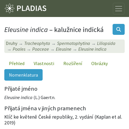
Eleusine indica
– kalužnice indická
Druhy
Tracheophyta
Spermatophytina
Liliopsida
Poales
Poaceae
Eleusine
Eleusine indica
Přehled
Vlastnosti
Rozšíření
Obrázky
Nomenklatura
Přijaté jméno
Eleusine indica
(L.) Gaertn.
Přijatá jména v jiných pramenech
Klíč ke květeně České republiky, 2. vydání (Kaplan et al.
2019)