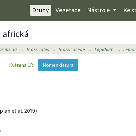
Druhy
Vegetace
Nástroje
Ke s
 africká
osopsida
Brassicales
Brassicaceae
Lepidium
Lepid
Květena ČR
Nomenklatura
lan et al. 2019)
)