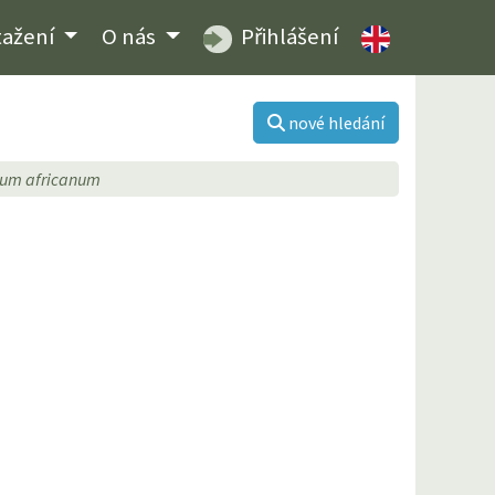
tažení
O nás
Přihlášení
nové hledání
ium africanum