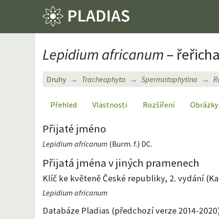
Lepidium africanum
– řeřicha
Druhy
Tracheophyta
Spermatophytina
R
Přehled
Vlastnosti
Rozšíření
Obrázky
Přijaté jméno
Lepidium africanum
(Burm. f.) DC.
Přijatá jména v jiných pramenech
Klíč ke květeně České republiky, 2. vydání (Kap
Lepidium africanum
Databáze Pladias (předchozí verze 2014-2020