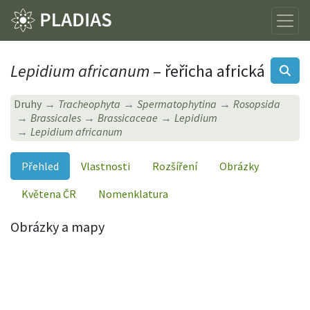
Lepidium africanum
– řeřicha africká
Druhy
Tracheophyta
Spermatophytina
Rosopsida
Brassicales
Brassicaceae
Lepidium
Lepidium africanum
Přehled
Vlastnosti
Rozšíření
Obrázky
Květena ČR
Nomenklatura
Obrázky a mapy