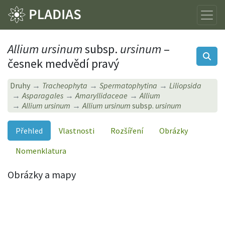
Allium ursinum
subsp.
ursinum
–
česnek medvědí pravý
Druhy
Tracheophyta
Spermatophytina
Liliopsida
Asparagales
Amaryllidaceae
Allium
Allium ursinum
Allium ursinum
subsp.
ursinum
Přehled
Vlastnosti
Rozšíření
Obrázky
Nomenklatura
Obrázky a mapy