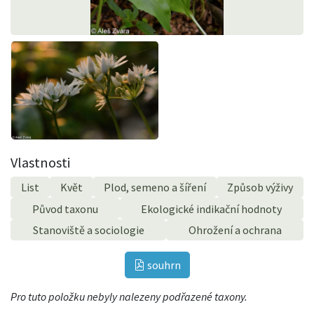
Vlastnosti
List
Květ
Plod, semeno a šíření
Způsob výživy
Původ taxonu
Ekologické indikační hodnoty
Stanoviště a sociologie
Ohrožení a ochrana
souhrn
Pro tuto položku nebyly nalezeny podřazené taxony.