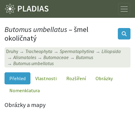
Butomus umbellatus
– šmel
okoličnatý
Druhy
Tracheophyta
Spermatophytina
Liliopsida
Alismatales
Butomaceae
Butomus
Butomus umbellatus
Přehled
Vlastnosti
Rozšíření
Obrázky
Nomenklatura
Obrázky a mapy