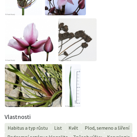
Vlastnosti
Habitus a typ růstu
List
Květ
Plod, semeno a šíření
Podzemní orgány a klonalita
Způsob výživy
Karyologie