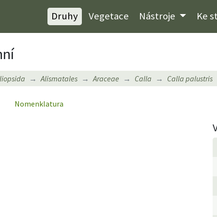
Druhy
Vegetace
Nástroje
Ke s
nní
iliopsida
Alismatales
Araceae
Calla
Calla palustris
Nomenklatura