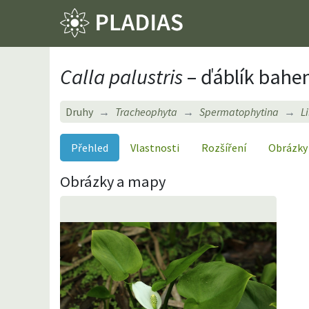
Calla palustris
– ďáblík bahe
Druhy
Tracheophyta
Spermatophytina
L
Přehled
Vlastnosti
Rozšíření
Obrázky
Obrázky a mapy