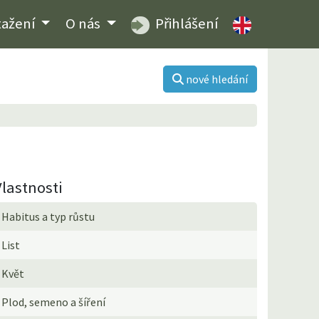
tažení
O nás
Přihlášení
nové hledání
Vlastnosti
Habitus a typ růstu
List
Květ
Plod, semeno a šíření