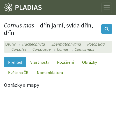
Cornus mas
– dřín jarní, svída dřín,
dřín
Druhy
Tracheophyta
Spermatophytina
Rosopsida
Cornales
Cornaceae
Cornus
Cornus mas
Přehled
Vlastnosti
Rozšíření
Obrázky
Květena ČR
Nomenklatura
Obrázky a mapy