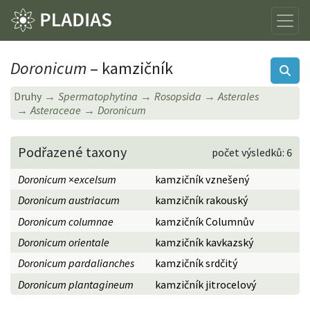
Doronicum
– kamzičník
Druhy
Spermatophytina
Rosopsida
Asterales
Asteraceae
Doronicum
Podřazené taxony
počet výsledků: 6
Doronicum
×
excelsum
kamzičník vznešený
Doronicum austriacum
kamzičník rakouský
Doronicum columnae
kamzičník Columnův
Doronicum orientale
kamzičník kavkazský
Doronicum pardalianches
kamzičník srdčitý
Doronicum plantagineum
kamzičník jitrocelový