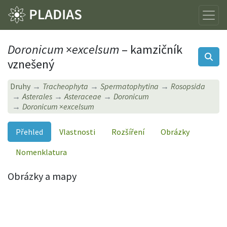
Doronicum
×
excelsum
– kamzičník
vznešený
Druhy
Tracheophyta
Spermatophytina
Rosopsida
Asterales
Asteraceae
Doronicum
Doronicum
×
excelsum
Přehled
Vlastnosti
Rozšíření
Obrázky
Nomenklatura
Obrázky a mapy