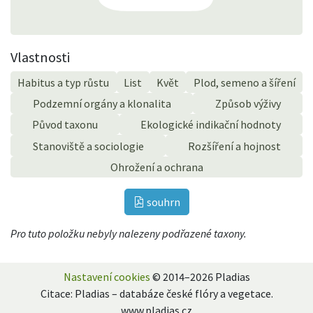
Vlastnosti
Habitus a typ růstu
List
Květ
Plod, semeno a šíření
Podzemní orgány a klonalita
Způsob výživy
Původ taxonu
Ekologické indikační hodnoty
Stanoviště a sociologie
Rozšíření a hojnost
Ohrožení a ochrana
souhrn
Pro tuto položku nebyly nalezeny podřazené taxony.
Nastavení cookies
© 2014–2026 Pladias
Citace: Pladias – databáze české flóry a vegetace.
www.pladias.cz