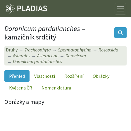
Doronicum pardalianches
–
kamzičník srdčitý
Druhy
Tracheophyta
Spermatophytina
Rosopsida
Asterales
Asteraceae
Doronicum
Doronicum pardalianches
Přehled
Vlastnosti
Rozšíření
Obrázky
Květena ČR
Nomenklatura
Obrázky a mapy