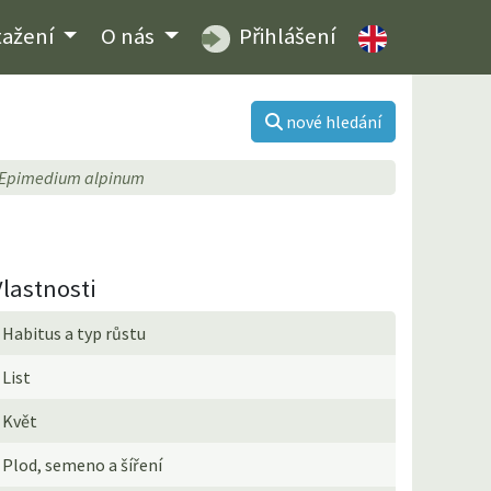
tažení
O nás
Přihlášení
nové hledání
Epimedium alpinum
Vlastnosti
Habitus a typ růstu
List
Květ
Plod, semeno a šíření