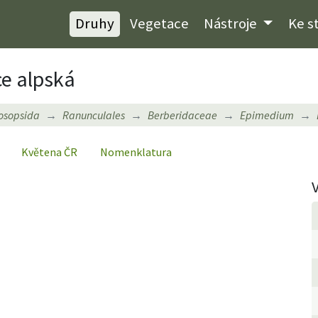
Druhy
Vegetace
Nástroje
Ke s
ce alpská
osopsida
Ranunculales
Berberidaceae
Epimedium
Květena ČR
Nomenklatura