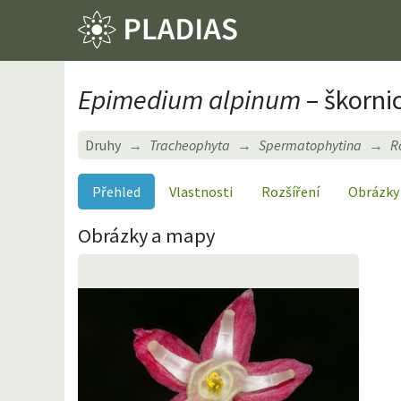
Epimedium alpinum
– škorni
Druhy
Tracheophyta
Spermatophytina
R
Přehled
Vlastnosti
Rozšíření
Obrázky
Obrázky a mapy