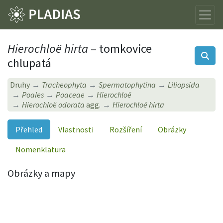
Hierochloë hirta
– tomkovice
chlupatá
Druhy
Tracheophyta
Spermatophytina
Liliopsida
Poales
Poaceae
Hierochloë
Hierochloë odorata
agg.
Hierochloë hirta
Přehled
Vlastnosti
Rozšíření
Obrázky
Nomenklatura
Obrázky a mapy