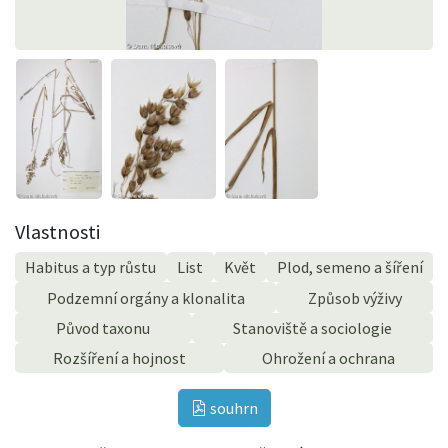
Vlastnosti
Habitus a typ růstu
List
Květ
Plod, semeno a šíření
Podzemní orgány a klonalita
Způsob výživy
Původ taxonu
Stanoviště a sociologie
Rozšíření a hojnost
Ohrožení a ochrana
souhrn