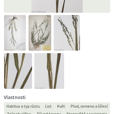
Vlastnosti
Habitus a typ růstu
List
Květ
Plod, semeno a šíření
Způsob výživy
Původ taxonu
Stanoviště a sociologie