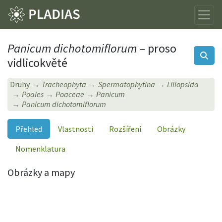
Panicum dichotomiflorum
– proso
vidlicokvěté
Druhy
Tracheophyta
Spermatophytina
Liliopsida
Poales
Poaceae
Panicum
Panicum dichotomiflorum
Přehled
Vlastnosti
Rozšíření
Obrázky
Nomenklatura
Obrázky a mapy