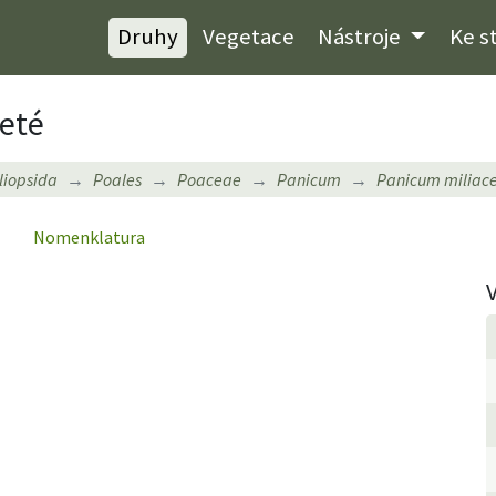
Druhy
Vegetace
Nástroje
Ke s
seté
iliopsida
Poales
Poaceae
Panicum
Panicum miliac
Nomenklatura