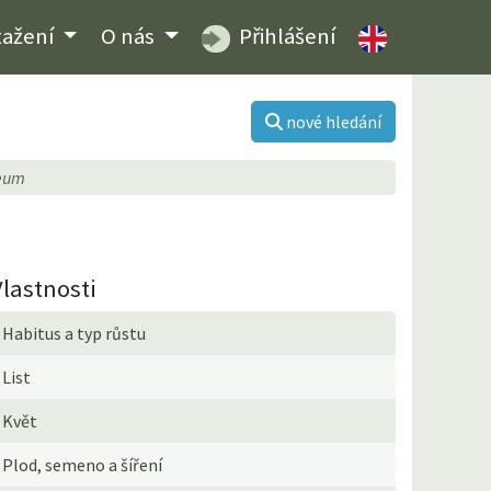
tažení
O nás
Přihlášení
nové hledání
eum
Vlastnosti
Habitus a typ růstu
List
Květ
Plod, semeno a šíření