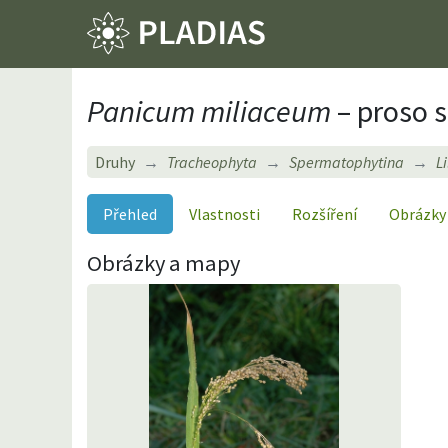
Panicum miliaceum
– proso 
Druhy
Tracheophyta
Spermatophytina
L
Přehled
Vlastnosti
Rozšíření
Obrázky
Obrázky a mapy