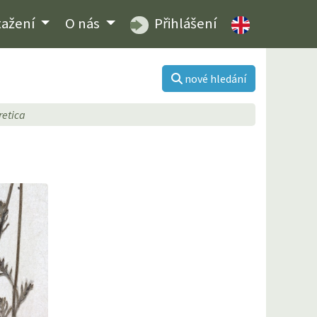
tažení
O nás
Přihlášení
nové hledání
retica