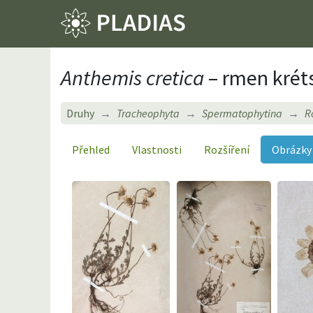
Anthemis cretica
– rmen krét
Druhy
Tracheophyta
Spermatophytina
R
Přehled
Vlastnosti
Rozšíření
Obrázky