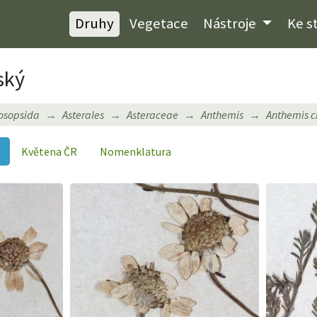
Druhy
Vegetace
Nástroje
Ke s
ský
osopsida
Asterales
Asteraceae
Anthemis
Anthemis c
Květena ČR
Nomenklatura