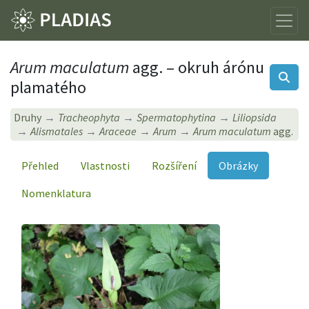
Arum maculatum
agg. – okruh árónu
plamatého
Druhy
Tracheophyta
Spermatophytina
Liliopsida
Alismatales
Araceae
Arum
Arum maculatum
agg.
Přehled
Vlastnosti
Rozšíření
Obrázky
Nomenklatura