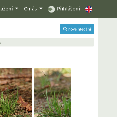
tažení
O nás
Přihlášení
nové hledání
m