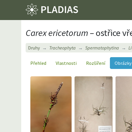
Carex ericetorum
– ostřice vř
Druhy
Tracheophyta
Spermatophytina
L
Přehled
Vlastnosti
Rozšíření
Obrázky