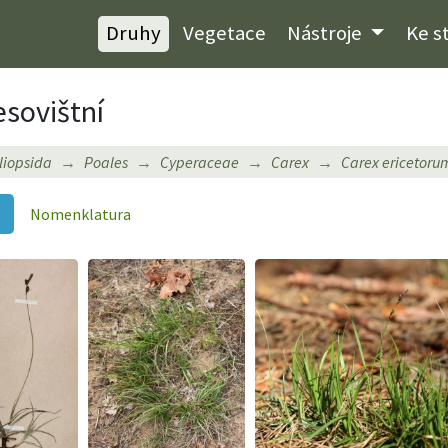
Druhy
Vegetace
Nástroje
Ke s
esovištní
iliopsida
Poales
Cyperaceae
Carex
Carex ericetoru
Nomenklatura