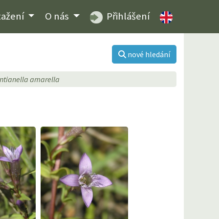
tažení
O nás
Přihlášení
nové hledání
ntianella amarella