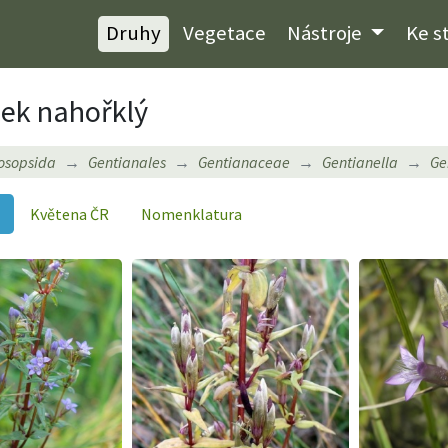
Druhy
Vegetace
Nástroje
Ke s
ek nahořklý
osopsida
Gentianales
Gentianaceae
Gentianella
Ge
Květena ČR
Nomenklatura