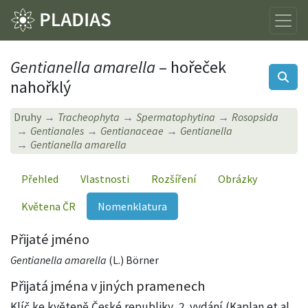
Gentianella amarella
– hořeček
nahořklý
Druhy
Tracheophyta
Spermatophytina
Rosopsida
Gentianales
Gentianaceae
Gentianella
Gentianella amarella
Přehled
Vlastnosti
Rozšíření
Obrázky
Květena ČR
Nomenklatura
Přijaté jméno
Gentianella amarella
(L.) Börner
Přijatá jména v jiných pramenech
Klíč ke květeně České republiky, 2. vydání (Kaplan et al.