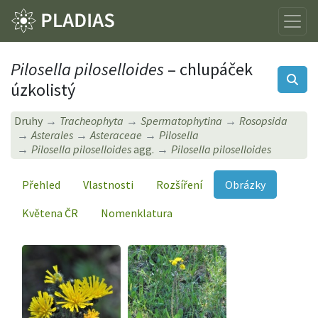
Pilosella piloselloides
– chlupáček
úzkolistý
Druhy
Tracheophyta
Spermatophytina
Rosopsida
Asterales
Asteraceae
Pilosella
Pilosella piloselloides
agg.
Pilosella piloselloides
Přehled
Vlastnosti
Rozšíření
Obrázky
Květena ČR
Nomenklatura