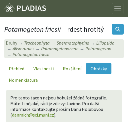
Potamogeton friesii
– rdest hrotitý
Druhy
Tracheophyta
Spermatophytina
Liliopsida
Alismatales
Potamogetonaceae
Potamogeton
Potamogeton friesii
Přehled
Vlastnosti
Rozšíření
Obrázky
Nomenklatura
Pro tento taxon nejsou bohužel žádné fotografie.
Máte-li nějaké, rádi je zde vystavíme. Pro další
informace kontaktujte prosím Danu Holubovou
(
danmich@sci.muni.cz
).