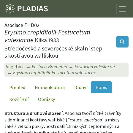
Asociace THD02
Erysimo crepidifolii-Festucetum
valesiacae
Klika 1933
Středočeské a severočeské skalní stepi
s kostřavou walliskou
Vegetace
Festuco-Brometea
Festucion valesiacae
Erysimo crepidifolii-Festucetum valesiacae
Přehled
Nomenklatura
Druhy
Popis
Rozšíření
Obrázky
Struktura a druhové složení.
Asociaci tvoří nízké trávníky
s dominancí kostřavy walliské (
Festuca valesiaca
) a místy
také s velkou pokryvností dalších nízkých teplomilných a
suchomilných hemikryptofytů, např. mochny písečné