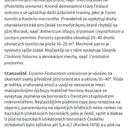
(
Potentilla arenaria
). Kromě dominantní trávy
Festuca
valesiaca
se uplatňuji další úzkolisté traviny, jako je
Carex
humilis
a
Koeleria macrantha.
Pravidelně se vyskytují druhy
charakteristické pro české termofytikum, které chybějí na
jižní Moravě, např.
Anthericum liliago, Erysimum crepidifolium
a
Lactuca perennis
. Porosty zpravidla obsahují 25–40 druhů
cévnatých rostlin na ploše 16–25 m². Mechové patro je
vyvinuto spíše slabě. Nejčastěji se v něm vyskytuje lišejník
Cladonia foliacea
a akrokarpní mechy, např.
Ceratodon
purpureus
.
Stanoviště.
Erysimo-Festucetum valesiacae
je vázáno na
skalnaté svahy převážně jižní orientace a sklonu 10–40°. Půda
je mělká, zraňovaná erozí a vyvíjí se nesouvisle mezi
maloplošnými výchozy matečné horniny. Asociace se
vyskytuje zejména na horninách s členitým stupňovitým
mikroreliéfem. Nejčastějšími půdními typy jsou rendzina na
vápenci, pararendzina na vápnitých břidlicích nebo ranker na
bazických silikátových horninách, jako je čedič, spilit a diabas.
U půd na bazických silikátových horninách Českého
středohoří bylo zjištěno pH 5,4–6,7 (Kolbek 1978) a u půd na