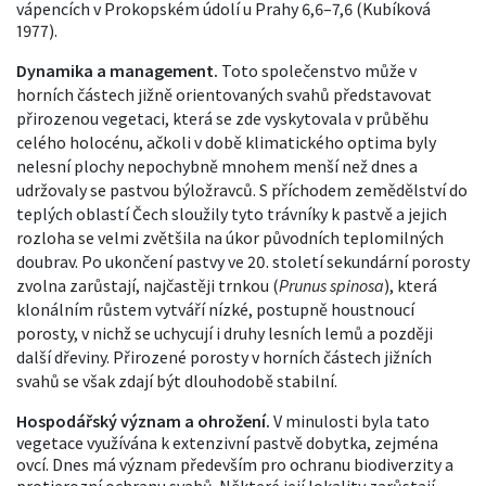
vápencích v Prokopském údolí u Prahy 6,6–7,6 (Kubíková
1977).
Dynamika a management.
Toto společenstvo může v
horních částech jižně orientovaných svahů představovat
přirozenou vegetaci, která se zde vyskytovala v průběhu
celého holocénu, ačkoli v době klimatického optima byly
nelesní plochy nepochybně mnohem menší než dnes a
udržovaly se pastvou býložravců. S příchodem zemědělství do
teplých oblastí Čech sloužily tyto trávníky k pastvě a jejich
rozloha se velmi zvětšila na úkor původních teplomilných
doubrav. Po ukončení pastvy ve 20. století sekundární porosty
zvolna zarůstají, najčastěji trnkou (
Prunus spinosa
), která
klonálním růstem vytváří nízké, postupně houstnoucí
porosty, v nichž se uchycují i druhy lesních lemů a později
další dřeviny. Přirozené porosty v horních částech jižních
svahů se však zdají být dlouhodobě stabilní.
Hospodářský význam a ohrožení.
V minulosti byla tato
vegetace využívána k extenzivní pastvě dobytka, zejména
ovcí. Dnes má význam především pro ochranu biodiverzity a
protierozní ochranu svahů. Některé její lokality zarůstají