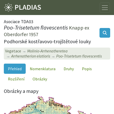
Asociace TDA03
Poo-Trisetetum flavescentis
Knapp ex
Oberdorfer 1957
Podhorské kostřavovo-trojštětové louky
Vegetace
Molinio-Arrhenatheretea
Arrhenatherion elatioris
Poo-Trisetetum flavescentis
Přehled
Nomenklatura
Druhy
Popis
Rozšíření
Obrázky
Obrázky a mapy