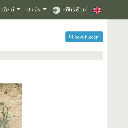
tažení
O nás
Přihlášení
nové hledání