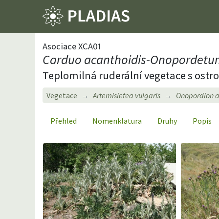
Asociace XCA01
Carduo acanthoidis-Onopordetum
Teplomilná ruderální vegetace s ost
Vegetace
Artemisietea vulgaris
Onopordion a
Přehled
Nomenklatura
Druhy
Popis