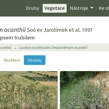
Druhy
Vegetace
Nástroje
Ke s
 acanthii
Soó ex Jarolímek et al. 1997
ropsem trubilem
canthii
Carduo acanthoidis-Onopordetum acanthii
Rozšíření
Obrázky