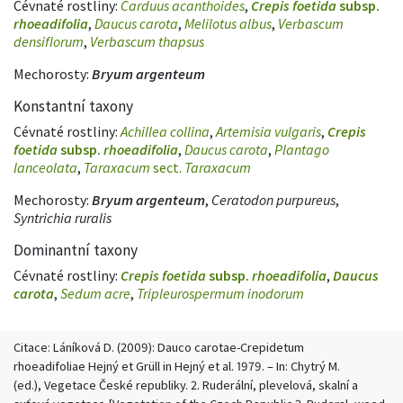
Cévnaté rostliny:
Carduus acanthoides
,
Crepis foetida
subsp.
rhoeadifolia
,
Daucus carota
,
Melilotus albus
,
Verbascum
densiflorum
,
Verbascum thapsus
Mechorosty:
Bryum argenteum
Konstantní taxony
Cévnaté rostliny:
Achillea collina
,
Artemisia vulgaris
,
Crepis
foetida
subsp.
rhoeadifolia
,
Daucus carota
,
Plantago
lanceolata
,
Taraxacum
sect.
Taraxacum
Mechorosty:
Bryum argenteum
,
Ceratodon purpureus
,
Syntrichia ruralis
Dominantní taxony
Cévnaté rostliny:
Crepis foetida
subsp.
rhoeadifolia
,
Daucus
carota
,
Sedum acre
,
Tripleurospermum inodorum
Citace: Láníková D. (2009): Dauco carotae-Crepidetum
rhoeadifoliae Hejný et Grüll in Hejný et al. 1979. – In: Chytrý M.
(ed.), Vegetace České republiky. 2. Ruderální, plevelová, skalní a