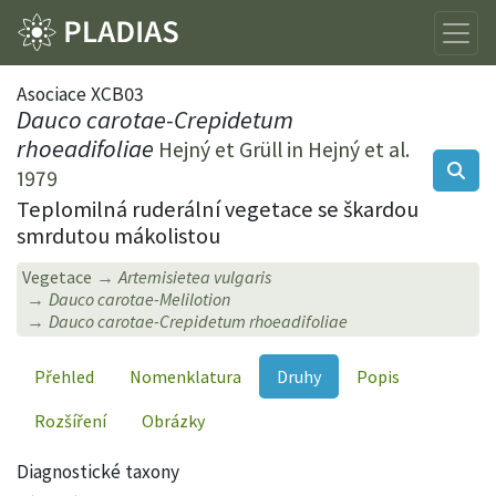
Asociace XCB03
Dauco carotae-Crepidetum
rhoeadifoliae
Hejný et Grüll in Hejný et al.
1979
Teplomilná ruderální vegetace se škardou
smrdutou mákolistou
Vegetace
Artemisietea vulgaris
Dauco carotae-Melilotion
Dauco carotae-Crepidetum rhoeadifoliae
Přehled
Nomenklatura
Druhy
Popis
Rozšíření
Obrázky
Diagnostické taxony