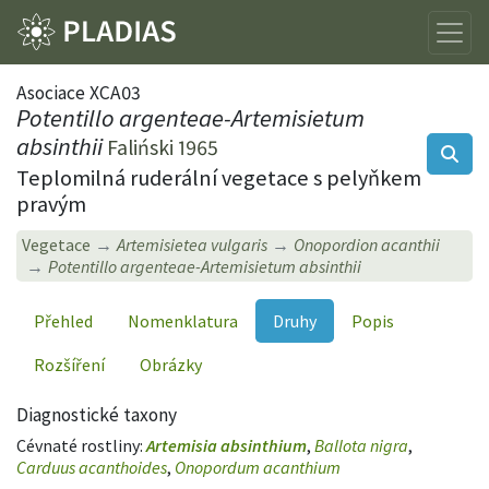
Asociace XCA03
Potentillo argenteae-Artemisietum
absinthii
Faliński 1965
Teplomilná ruderální vegetace s pelyňkem
pravým
Vegetace
Artemisietea vulgaris
Onopordion acanthii
Potentillo argenteae-Artemisietum absinthii
Přehled
Nomenklatura
Druhy
Popis
Rozšíření
Obrázky
Diagnostické taxony
Cévnaté rostliny:
Artemisia absinthium
,
Ballota nigra
,
Carduus acanthoides
,
Onopordum acanthium