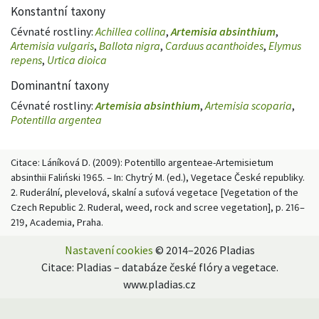
Konstantní taxony
Cévnaté rostliny:
Achillea collina
,
Artemisia absinthium
,
Artemisia vulgaris
,
Ballota nigra
,
Carduus acanthoides
,
Elymus
repens
,
Urtica dioica
Dominantní taxony
Cévnaté rostliny:
Artemisia absinthium
,
Artemisia scoparia
,
Potentilla argentea
Citace: Láníková D. (2009): Potentillo argenteae-Artemisietum
absinthii Faliński 1965. – In: Chytrý M. (ed.), Vegetace České republiky.
2. Ruderální, plevelová, skalní a suťová vegetace [Vegetation of the
Czech Republic 2. Ruderal, weed, rock and scree vegetation], p. 216–
219, Academia, Praha.
Nastavení cookies
© 2014–2026 Pladias
Citace: Pladias – databáze české flóry a vegetace.
www.pladias.cz