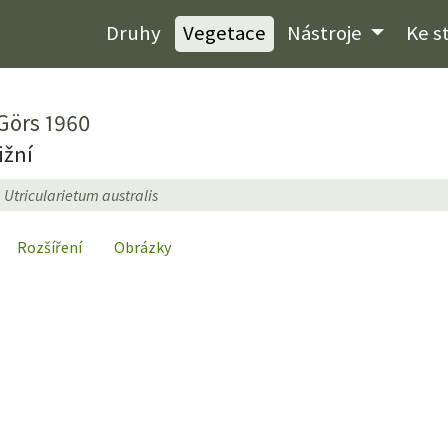
Druhy
Vegetace
Nástroje
Ke s
 Görs 1960
ižní
Utricularietum australis
Rozšíření
Obrázky