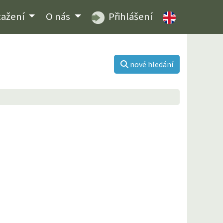
tažení
O nás
Přihlášení
nové hledání