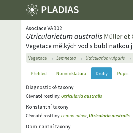
Asociace VAB02
Utricularietum australis
Müller et
Vegetace mělkých vod s bublinatkou j
Vegetace
Lemnetea
Utricularion vulgaris
Přehled
Nomenklatura
Druhy
Popis
Diagnostické taxony
Cévnaté rostliny:
Utricularia australis
Konstantní taxony
Cévnaté rostliny:
Lemna minor
,
Utricularia australis
Dominantní taxony