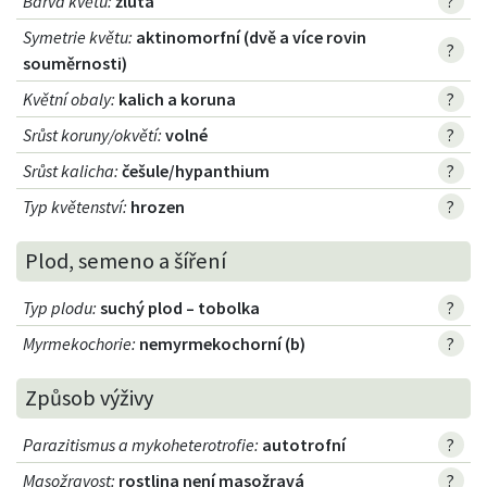
Barva květu
:
žlutá
?
Symetrie květu
:
aktinomorfní (dvě a více rovin
?
souměrnosti)
Květní obaly
:
kalich a koruna
?
Srůst koruny/okvětí
:
volné
?
Srůst kalicha
:
češule/hypanthium
?
Typ květenství
:
hrozen
?
Plod, semeno a šíření
Typ plodu
:
suchý plod – tobolka
?
Myrmekochorie
:
nemyrmekochorní (b)
?
Způsob výživy
Parazitismus a mykoheterotrofie
:
autotrofní
?
Masožravost
:
rostlina není masožravá
?