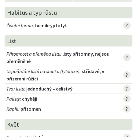
Habitus a typ růstu
Životní forma
:
hemikryptofyt
?
List
Přítomnost a přeměna listu
:
listy přítomny, nejsou
?
přeměněné
Uspořádání listů na stonku (fylotaxe)
:
střídavé, v
?
přízemní růžici
Tvar listu
:
jednoduchý – celistvý
?
Palisty
:
chybějí
?
Řapík
:
přítomen
?
Květ