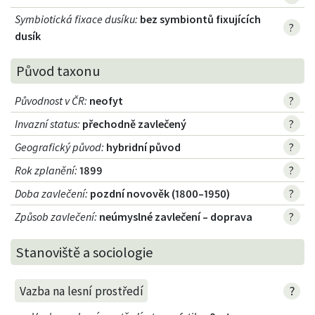
Symbiotická fixace dusíku
:
bez symbiontů fixujících
?
dusík
Původ taxonu
Původnost v ČR
:
neofyt
?
Invazní status
:
přechodně zavlečený
?
Geografický původ
:
hybridní původ
?
Rok zplanění
:
1899
?
Doba zavlečení
:
pozdní novověk (1800–1950)
?
Způsob zavlečení
:
neúmyslné zavlečení – doprava
?
Stanoviště a sociologie
?
Vazba na lesní prostředí