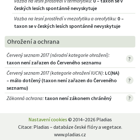
Vazba na lesní prostředí v termofytiku
:
0 – taxon se v
českých lesích spontánně nevyskytuje
Vazba na lesní prostředí v mezofytiku a oreofytiku
:
0 –
taxon se v českých lesích spontánně nevyskytuje
Ohrožení a ochrana
Červený seznam 2017 (národní kategorie ohrožení)
:
?
taxon není zařazen do Červeného seznamu
Červený seznam 2017 (kategorie ohrožení IUCN)
:
LC(NA)
– málo dotčený (taxon není zařazen do Červeného
?
seznamu)
Zákonná ochrana
:
taxon není zákonem chráněný
?
Nastavení cookies
© 2014–2026 Pladias
Citace: Pladias – databáze české flóry a vegetace.
www.pladias.cz