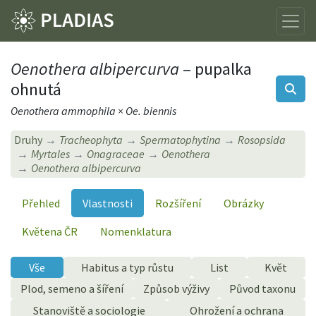
Oenothera albipercurva
– pupalka
ohnutá
Oenothera ammophila × Oe. biennis
Druhy
Tracheophyta
Spermatophytina
Rosopsida
Myrtales
Onagraceae
Oenothera
Oenothera albipercurva
Přehled
Vlastnosti
Rozšíření
Obrázky
Květena ČR
Nomenklatura
Vše
Habitus a typ růstu
List
Květ
Plod, semeno a šíření
Způsob výživy
Původ taxonu
Stanoviště a sociologie
Ohrožení a ochrana