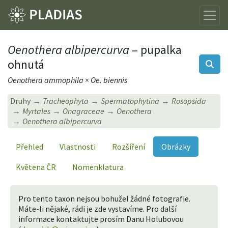
Oenothera albipercurva
– pupalka
ohnutá
Oenothera ammophila × Oe. biennis
Druhy
Tracheophyta
Spermatophytina
Rosopsida
Myrtales
Onagraceae
Oenothera
Oenothera albipercurva
Přehled
Vlastnosti
Rozšíření
Obrázky
Květena ČR
Nomenklatura
Pro tento taxon nejsou bohužel žádné fotografie.
Máte-li nějaké, rádi je zde vystavíme. Pro další
informace kontaktujte prosím Danu Holubovou