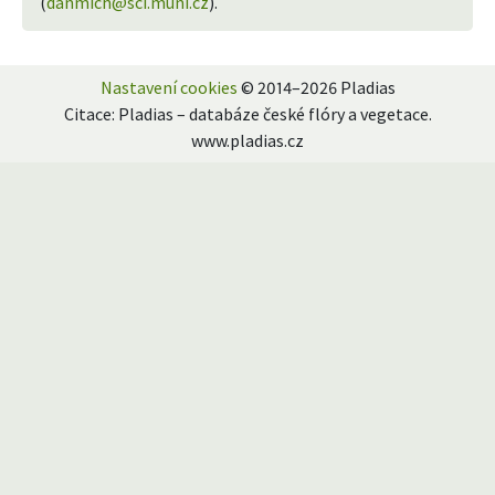
(
danmich@sci.muni.cz
).
Nastavení cookies
© 2014–2026 Pladias
Citace: Pladias – databáze české flóry a vegetace.
www.pladias.cz