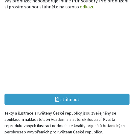
Váš prohlížeč nepodporuje inline PDF soubory. Pro prohlížení
si prosím soubor stáhněte na tomto
odkazu
.
stáhnout
Texty a ilustrace z Květeny České republiky jsou zveřejněny se
souhlasem nakladatelství Academia a autorek ilustrací. Kvalita
reprodukovaných ilustrací nedosahuje kvality originálů botanických
perokreseb vytvořených pro Květenu České republiky.