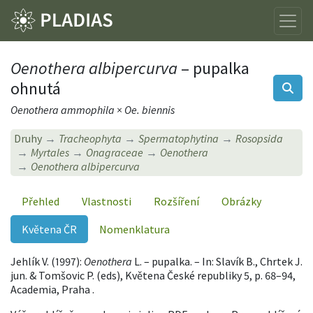
Oenothera albipercurva
– pupalka
ohnutá
Oenothera ammophila × Oe. biennis
Druhy
Tracheophyta
Spermatophytina
Rosopsida
Myrtales
Onagraceae
Oenothera
Oenothera albipercurva
Přehled
Vlastnosti
Rozšíření
Obrázky
Květena ČR
Nomenklatura
Jehlík V. (1997):
Oenothera
L. – pupalka. – In: Slavík B., Chrtek J.
jun. & Tomšovic P. (eds), Květena České republiky 5, p. 68–94,
Academia, Praha .