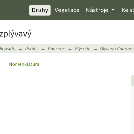
Druhy
Vegetace
Nástroje
Ke s
zplývavý
iliopsida
Poales
Poaceae
Glyceria
Glyceria fluitans
a
Nomenklatura