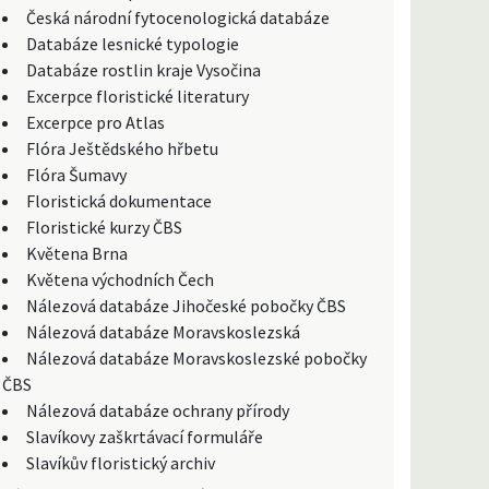
Česká národní fytocenologická databáze
Databáze lesnické typologie
Databáze rostlin kraje Vysočina
Excerpce floristické literatury
Excerpce pro Atlas
Flóra Ještědského hřbetu
Flóra Šumavy
Floristická dokumentace
Floristické kurzy ČBS
Květena Brna
Květena východních Čech
Nálezová databáze Jihočeské pobočky ČBS
Nálezová databáze Moravskoslezská
Nálezová databáze Moravskoslezské pobočky
ČBS
Nálezová databáze ochrany přírody
Slavíkovy zaškrtávací formuláře
Slavíkův floristický archiv