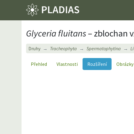
Glyceria fluitans
– zblochan v
Druhy
Tracheophyta
Spermatophytina
L
Přehled
Vlastnosti
Rozšíření
Obrázky