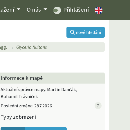
tažení
O nás
Přihlášení
nové hledání
gg.
Glyceria fluitans
Informace k mapě
Aktuální správce mapy: Martin Dančák,
Bohumil Trávníček
Poslední změna: 28.7.2026
?
Typy zobrazení