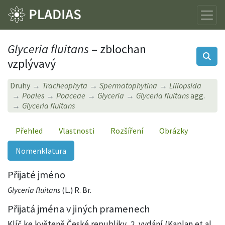
Glyceria fluitans
– zblochan
vzplývavý
Druhy
Tracheophyta
Spermatophytina
Liliopsida
Poales
Poaceae
Glyceria
Glyceria fluitans
agg.
Glyceria fluitans
Přehled
Vlastnosti
Rozšíření
Obrázky
Nomenklatura
Přijaté jméno
Glyceria fluitans
(L.) R. Br.
Přijatá jména v jiných pramenech
Klíč ke květeně České republiky, 2. vydání (Kaplan et al.