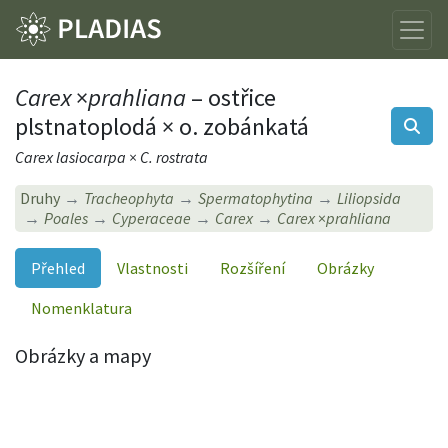
Carex
×
prahliana
– ostřice
plstnatoplodá × o. zobánkatá
Carex lasiocarpa × C. rostrata
Druhy
Tracheophyta
Spermatophytina
Liliopsida
Poales
Cyperaceae
Carex
Carex
×
prahliana
Přehled
Vlastnosti
Rozšíření
Obrázky
Nomenklatura
Obrázky a mapy