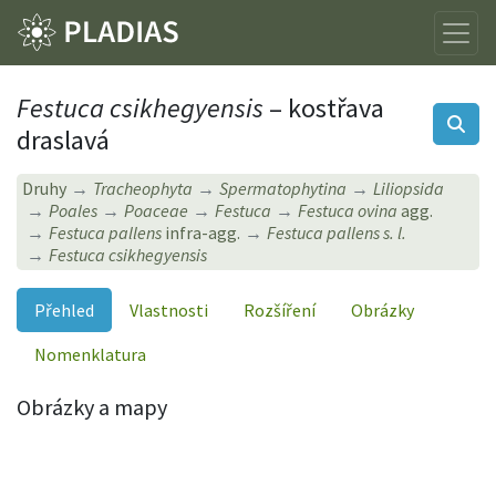
Festuca csikhegyensis
– kostřava
draslavá
Druhy
Tracheophyta
Spermatophytina
Liliopsida
Poales
Poaceae
Festuca
Festuca ovina
agg.
Festuca pallens
infra-agg.
Festuca pallens s. l.
Festuca csikhegyensis
Přehled
Vlastnosti
Rozšíření
Obrázky
Nomenklatura
Obrázky a mapy