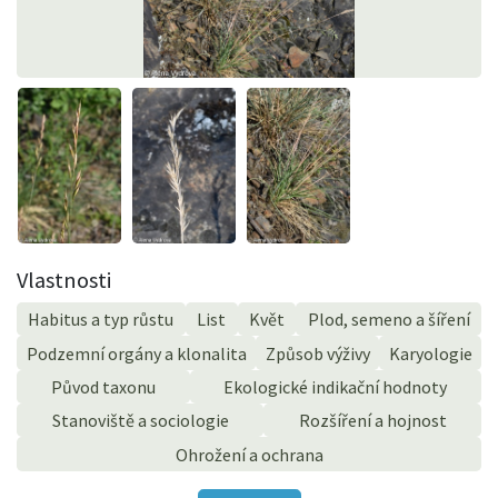
Vlastnosti
Habitus a typ růstu
List
Květ
Plod, semeno a šíření
Podzemní orgány a klonalita
Způsob výživy
Karyologie
Původ taxonu
Ekologické indikační hodnoty
Stanoviště a sociologie
Rozšíření a hojnost
Ohrožení a ochrana