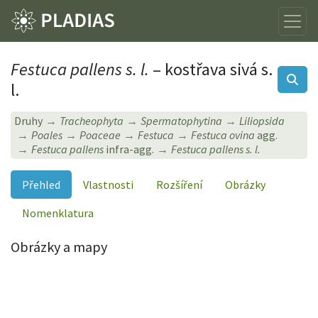
Festuca pallens s. l.
– kostřava sivá s.
l.
Druhy
Tracheophyta
Spermatophytina
Liliopsida
Poales
Poaceae
Festuca
Festuca ovina
agg.
Festuca pallens
infra-agg.
Festuca pallens s. l.
Přehled
Vlastnosti
Rozšíření
Obrázky
Nomenklatura
Obrázky a mapy