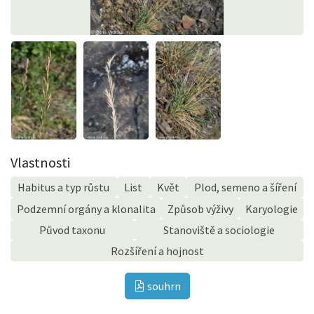
Vlastnosti
Habitus a typ růstu
List
Květ
Plod, semeno a šíření
Podzemní orgány a klonalita
Způsob výživy
Karyologie
Původ taxonu
Stanoviště a sociologie
Rozšíření a hojnost
souhrn