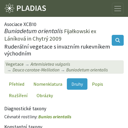
Asociace XCB10
Buniadetum orientalis
Fijałkowski ex
Láníková in Chytrý 2009
Ruderální vegetace s invazním rukevníkem
východním
Vegetace
Artemisietea vulgaris
Dauco carotae-Melilotion
Buniadetum orientalis
Přehled
Nomenklatura
Druhy
Popis
Rozšíření
Obrázky
Diagnostické taxony
Cévnaté rostliny:
Bunias orientalis
Konstantní taxony