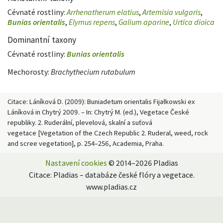
Cévnaté rostliny:
Arrhenatherum elatius
,
Artemisia vulgaris
,
Bunias orientalis
,
Elymus repens
,
Galium aparine
,
Urtica dioica
Dominantní taxony
Cévnaté rostliny:
Bunias orientalis
Mechorosty:
Brachythecium rutabulum
Citace: Láníková D. (2009): Buniadetum orientalis Fijałkowski ex
Láníková in Chytrý 2009. – In: Chytrý M. (ed.), Vegetace České
republiky. 2. Ruderální, plevelová, skalní a suťová
vegetace [Vegetation of the Czech Republic 2. Ruderal, weed, rock
and scree vegetation], p. 254–256, Academia, Praha.
Nastavení cookies
© 2014–2026 Pladias
Citace: Pladias – databáze české flóry a vegetace.
www.pladias.cz