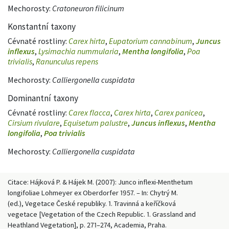
Mechorosty:
Cratoneuron filicinum
Konstantní taxony
Cévnaté rostliny:
Carex hirta
,
Eupatorium cannabinum
,
Juncus
inflexus
,
Lysimachia nummularia
,
Mentha longifolia
,
Poa
trivialis
,
Ranunculus repens
Mechorosty:
Calliergonella cuspidata
Dominantní taxony
Cévnaté rostliny:
Carex flacca
,
Carex hirta
,
Carex panicea
,
Cirsium rivulare
,
Equisetum palustre
,
Juncus inflexus
,
Mentha
longifolia
,
Poa trivialis
Mechorosty:
Calliergonella cuspidata
Citace: Hájková P. & Hájek M. (2007): Junco inflexi-Menthetum
longifoliae Lohmeyer ex Oberdorfer 1957. – In: Chytrý M.
(ed.), Vegetace České republiky. 1. Travinná a keříčková
vegetace [Vegetation of the Czech Republic. 1. Grassland and
Heathland Vegetation], p. 271–274, Academia, Praha.