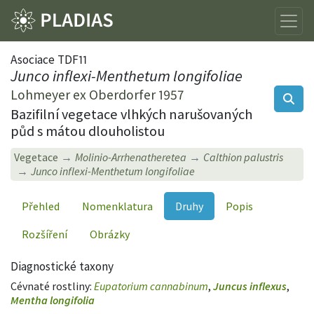
Asociace TDF11
Junco inflexi-Menthetum longifoliae
Lohmeyer ex Oberdorfer 1957
Bazifilní vegetace vlhkých narušovaných
půd s mátou dlouholistou
Vegetace
Molinio-Arrhenatheretea
Calthion palustris
Junco inflexi-Menthetum longifoliae
Přehled
Nomenklatura
Druhy
Popis
Rozšíření
Obrázky
Diagnostické taxony
Cévnaté rostliny:
Eupatorium cannabinum
,
Juncus inflexus
,
Mentha longifolia